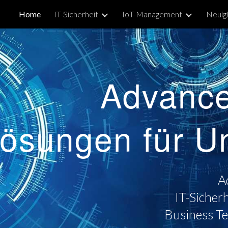
Home
IT-Sicherheit
IoT-Management
Neuig
ip to main content
Skip to navigat
Advance
ösungen für U
A
IT-Siche
Business T