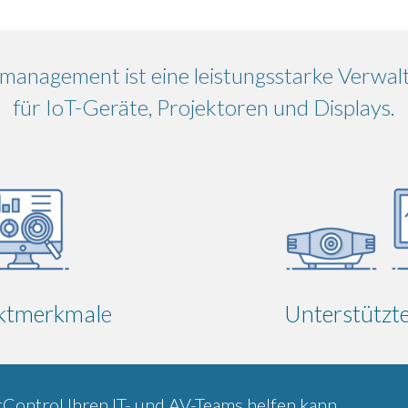
management ist eine leistungsstarke Verwa
für IoT-Geräte, Projektoren und Displays.
ktmerkmal
e
Unterstützt
tControl Ihren IT- und AV-Teams helfen kann.