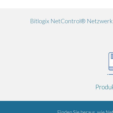
Bitlogix NetControl® Netzwerk
Produ
Finden Sie heraus, wie Ne