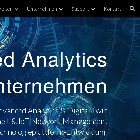
keiten
Unternehmen
Support
Kontakt
ion
d Analytics
nternehmen
dvanced Analytics &
Digital Twin
rheit & IoT-Network Management
echnologieplattform-Entwicklung